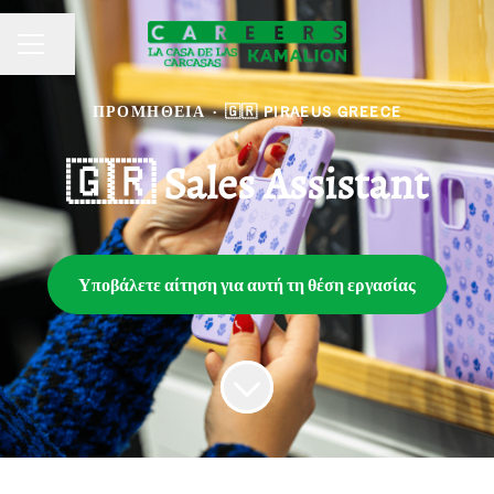
Κοινή χρήση σελίδας
ΜΕΝΟΥ
ΠΡΟΜΉΘΕΙΑ
·
🇬🇷 PIRAEUS GREECE
🇬🇷 Sales Assistant
Υποβάλετε αίτηση για αυτή τη θέση εργασίας