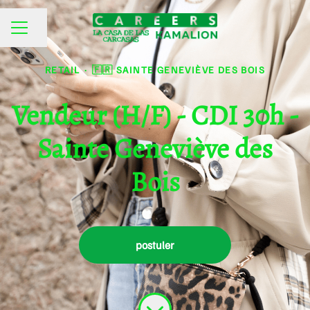
Partager la page
MENU CARRIÈRE
RETAIL
·
🇫🇷 SAINTE GENEVIÈVE DES BOIS
Vendeur (H/F) - CDI 30h -
Sainte Geneviève des
Bois
postuler