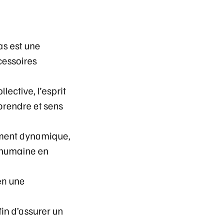
as
est une
cessoires
ollective
,
l’esprit
prendre et sens
ment dynamique
,
 humaine en
en une
fin d’assurer un