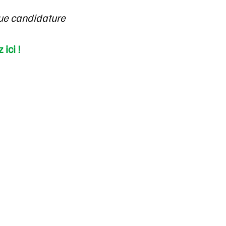
que candidature
 ici !