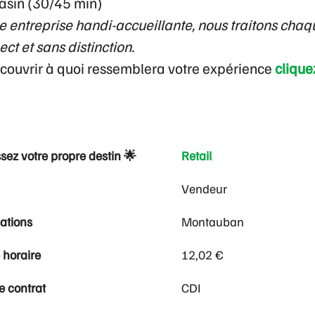
asin (30/45 min)
entreprise handi-accueillante, nous traitons cha
ct et sans distinction.
écouvrir à quoi ressemblera votre expérience
cliquez
sez votre propre destin 🌟
Retail
Vendeur
sations
Montauban
 horaire
12,02 €
e contrat
CDI