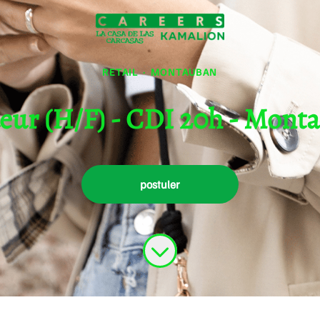
RETAIL
·
MONTAUBAN
eur (H/F) - CDI 20h - Mont
postuler