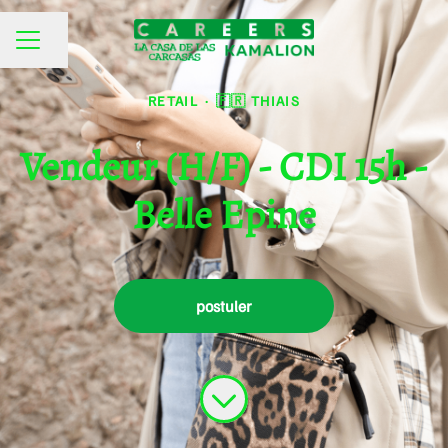
Partager la page
MENU CARRIÈRE
RETAIL
·
🇫🇷 THIAIS
Vendeur (H/F) - CDI 15h -
Belle Epine
postuler