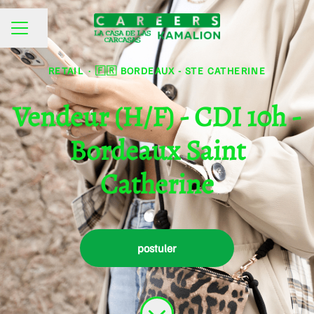
Partager la page
MENU CARRIÈRE
RETAIL
·
🇫🇷 BORDEAUX - STE CATHERINE
Vendeur (H/F) - CDI 10h -
Bordeaux Saint
Catherine
postuler