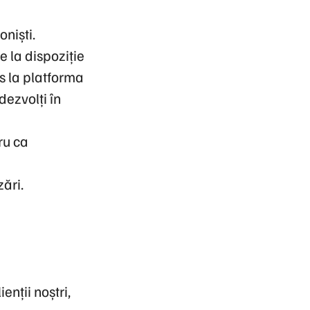
niști.
 la dispoziție
s la platforma
dezvolți în
ru ca
ări.
nții noștri,