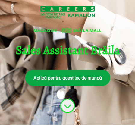
MAGAZINE
·
🇷🇴 BRĂILA MALL
Sales Assistant Brăila
Aplică pentru acest loc de muncă