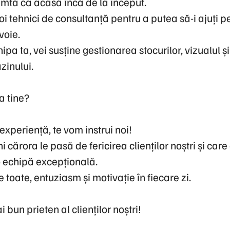
imtă ca acasă încă de la început.
i tehnici de consultanță pentru a putea să-i ajuți pe 
voie.
pa ta, vei susține gestionarea stocurilor, vizualul ș
inului.
a tine?
experiență, te vom instrui noi!
cărora le pasă de fericirea clienților noștri și care
o echipă excepțională.
 toate, entuziasm și motivație în fiecare zi.
i bun prieten al clienților noștri!