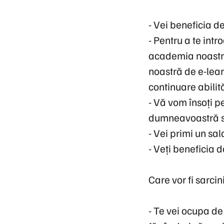
-
Vei beneficia de
-
Pentru a te intr
academia noastră 
noastră de e-lear
continuare abilită
-
Vă vom însoți p
dumneavoastră să
-
Vei primi un sal
-
Veți beneficia d
Care vor fi sarci
-
Te vei ocupa de 