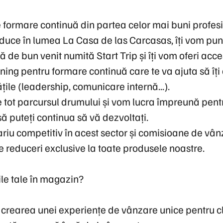
 formare continuă din partea celor mai buni profesio
oduce în lumea La Casa de las Carcasas, îți vom pune
de bun venit numită Start Trip și îți vom oferi acce
ning pentru formare continuă care te va ajuta să îți 
țile (leadership, comunicare internă...).
e tot parcursul drumului și vom lucra împreună pent
 puteți continua să vă dezvoltați.
ariu competitiv în acest sector și comisioane de vânz
e reduceri exclusive la toate produsele noastre.
nile tale în magazin?
crearea unei experiențe de vânzare unice pentru clie