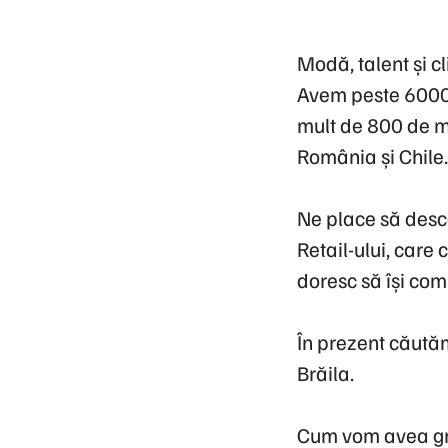
Modă, talent și c
Avem peste 6000 
mult de 800 de ma
România și Chile.
Ne place să desc
Retail-ului, care 
doresc să își com
În prezent căutăm
Brăila.
Cum vom avea grij