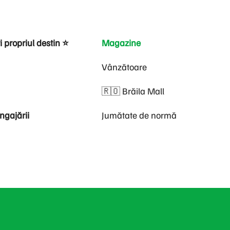
i propriul destin ⭐
Magazine
Vânzătoare
🇷🇴 Brăila Mall
ngajării
Jumătate de normă