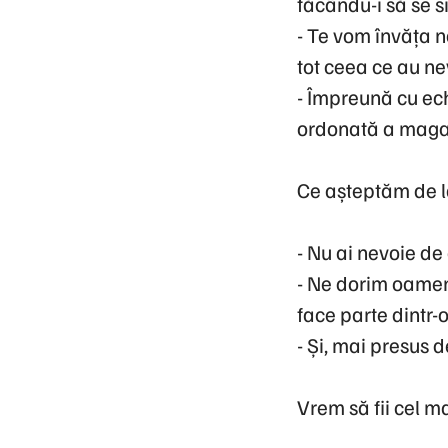
făcându-i să se s
-
Te vom învăța no
tot ceea ce au ne
-
Împreună cu echi
ordonată a magaz
Ce așteptăm de l
-
Nu ai nevoie de 
-
Ne dorim oameni 
face parte dintr-
-
Și, mai presus de
Vrem să fii cel ma