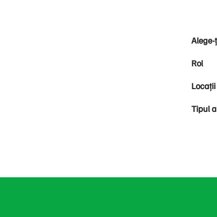
Alege-ț
Rol
Locații
Tipul a