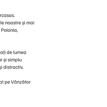
arcasas.
le noastre și mai
 Polonia,
nați de lumea
r și simplu
 distractiv.
uat pe Vânzător