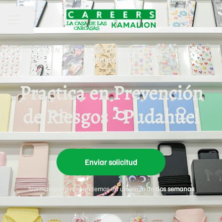
Compartir página
MENÚ DE EMPLEO
OFICINA CENTRAL
·
🇨🇱 PUDAHUEL, 🇨🇱 SANTIAGO
·
HÍBRIDO
Practica en Prevención
de Riesgos - Pudahuel
Enviar solicitud
Normalmente respondemos en un plazo de
dos semanas