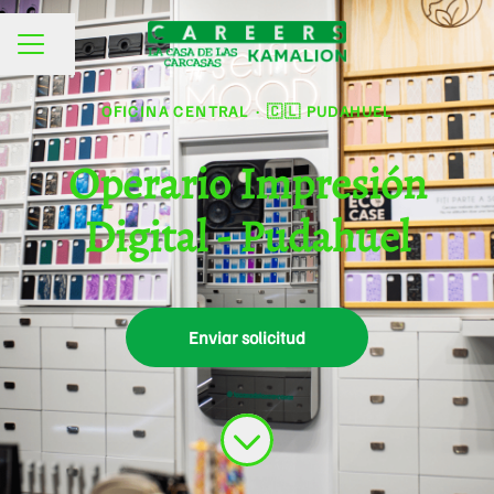
Compartir página
MENÚ DE EMPLEO
OFICINA CENTRAL
·
🇨🇱 PUDAHUEL
Operario Impresión
Digital - Pudahuel
Enviar solicitud