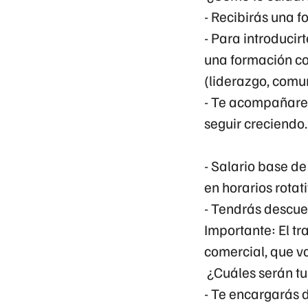
- Recibirás una 
- Para introduci
una formación co
(liderazgo, comun
- Te acompañare
seguir creciendo.
- Salario base de
en horarios rotati
- Tendrás descue
Importante:
El tr
comercial
, que v
¿Cuáles serán tu
- Te encargarás d