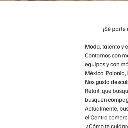
¡Sé parte
Moda, talento y 
Contamos con má
equipos y con más
México, Polonia,
Nos gusta descub
Retail, que busq
busquen compagin
Actualmente, bus
el Centro comer
¿Cómo te cuidar