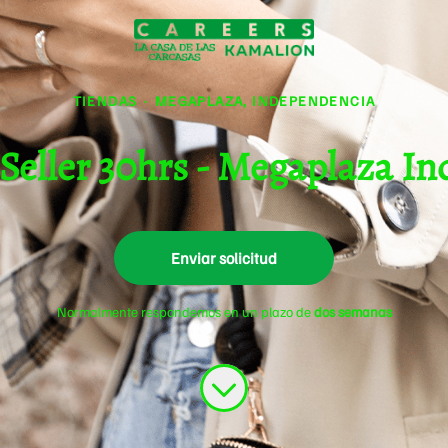
TIENDAS
·
MEGAPLAZA, INDEPENDENCIA
Seller 30hrs - Megaplaza I
Enviar solicitud
Normalmente respondemos en un plazo de
dos semanas