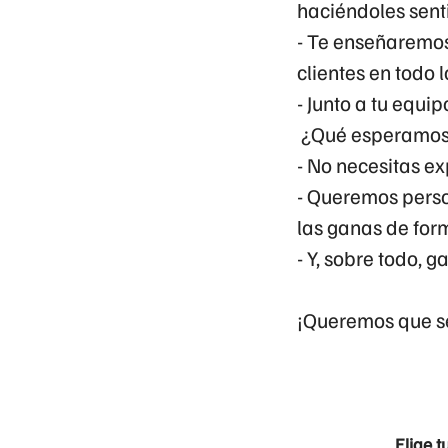
haciéndoles senti
- Te enseñaremos
clientes en todo 
- Junto a tu equip
¿Qué esperamos 
- No necesitas ex
- Queremos perso
las ganas de for
- Y, sobre todo, g
¡Queremos que se
Elige t