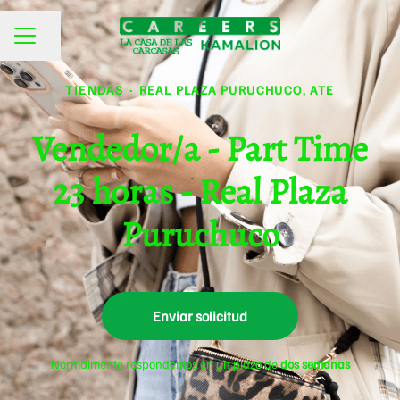
Compartir página
MENÚ DE EMPLEO
TIENDAS
·
REAL PLAZA PURUCHUCO, ATE
Vendedor/a - Part Time
23 horas - Real Plaza
Puruchuco
Enviar solicitud
Normalmente respondemos en un plazo de
dos semanas