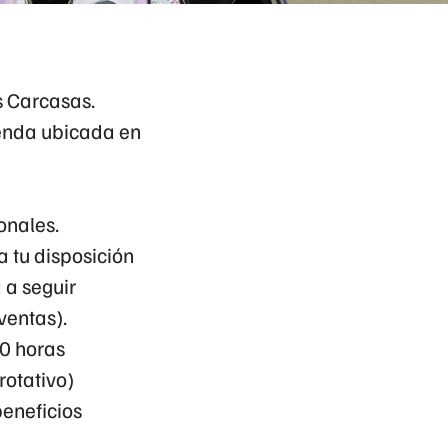
s Carcasas.
ienda ubicada en
onales.
 tu disposición
 a seguir
ventas).
0 horas
rotativo)
beneficios