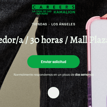
TIENDAS
·
LOS ÁNGELES
edor/a / 30 horas / Mall Pla
Enviar solicitud
Normalmente respondemos en un plazo de
dos semanas