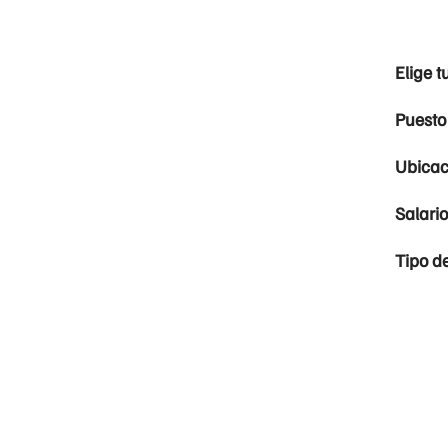
Elige t
Puesto
Ubicac
Salari
Tipo d