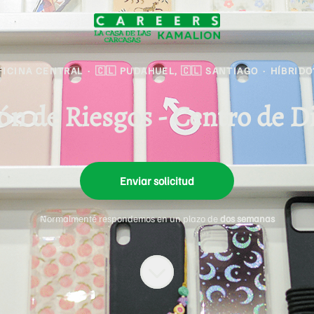
FICINA CENTRAL
·
🇨🇱 PUDAHUEL, 🇨🇱 SANTIAGO
·
HÍBRIDO
ón de Riesgos - Centro de 
Enviar solicitud
Normalmente respondemos en un plazo de
dos semanas