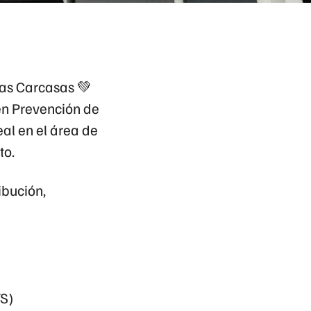
las Carcasas
💚
 en Prevención de
eal en el área de
to.
ibución
,
TS)