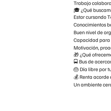
Trabajo colabora
🎓 ¿Qué buscamo
Estar cursando
T
Conocimientos b
Buen nivel de or
Capacidad para 
Motivación, proa
🎁 ¿Qué ofrecem
🚍
Bus de acerca
🎂
Día libre por 
💰
Renta acorde 
Un ambiente cerc