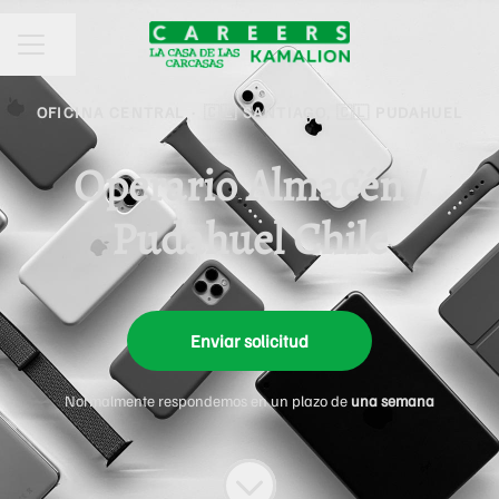
Compartir página
MENÚ DE EMPLEO
OFICINA CENTRAL
·
🇨🇱 SANTIAGO, 🇨🇱 PUDAHUEL
Operario Almacén /
Pudahuel Chile
Enviar solicitud
Normalmente respondemos en un plazo de
una semana