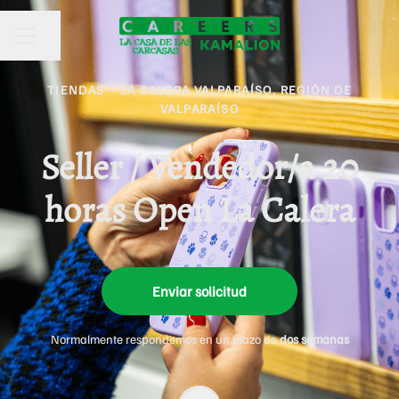
Compartir página
MENÚ DE EMPLEO
TIENDAS
·
LA CALERA VALPARAÍSO, REGIÓN DE
VALPARAÍSO
Seller / Vendedor/a 20
horas Open La Calera
Enviar solicitud
Normalmente respondemos en un plazo de
dos semanas