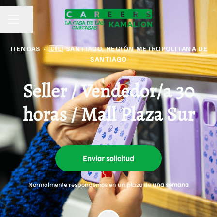
Compartir página
MENÚ DE EMPLEO
TIENDAS
·
🇨🇱 SANTIAGO, REGIÓN METROPOLITANA DE
SANTIAGO
Seller / Vendedor/a 30
horas / Mall Plaza Sur
Enviar solicitud
Normalmente respondemos en un plazo de
una semana