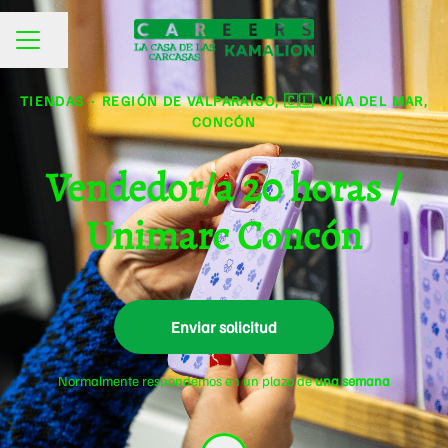
Compartir página
MENÚ DE EMPLEO
TIENDAS
·
REGIÓN DE VALPARAÍSO, 🇨🇱 VIÑA DEL MAR,
CONCÓN
Vendedor/a 20 horas /
Unimarc Concón
Enviar solicitud
Normalmente respondemos en un plazo de
una semana