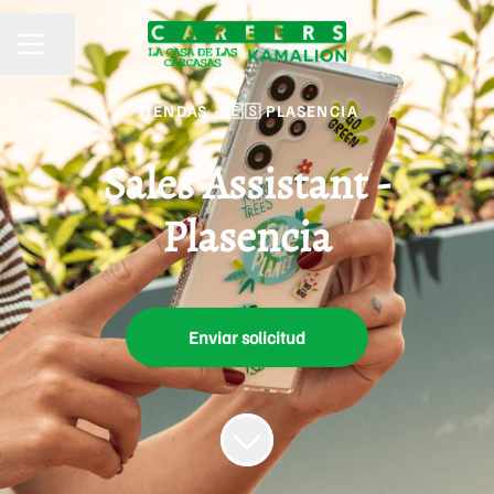
Compartir página
MENÚ DE EMPLEO
TIENDAS
·
🇪🇸 PLASENCIA
Sales Assistant -
Plasencia
Enviar solicitud