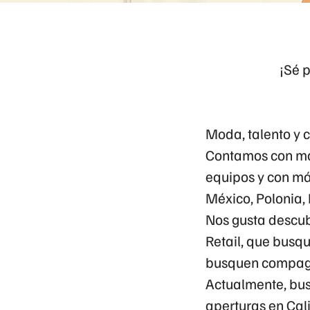
¡Sé 
Moda, talento y 
Contamos con má
equipos y con más
México, Polonia,
Nos gusta descub
Retail, que busq
busquen compagin
Actualmente, bu
aperturas en Cali