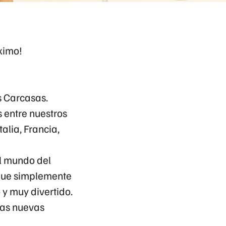
ximo!
s Carcasas.
entre nuestros
alia, Francia,
el mundo del
 que simplemente
y muy divertido.
ras nuevas