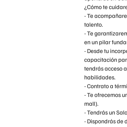
¿Cómo te cuidare
- Te acompañarem
talento.
- Te garantizare
en un pilar fund
- Desde tu incor
capacitación par
tendrás acceso a
habilidades.
- Contrato a
térmi
- Te ofrecemos u
mall).
- Tendrás un
Sala
- Dispondrás de 