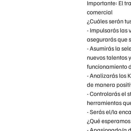
Importante:
El t
comercial
¿Cuáles serán tu
- Impulsarás las 
asegurarás que s
- Asumirás la sel
nuevos talentos 
funcionamiento d
- Analizarás los 
de manera positi
- Controlarás el s
herramientas qu
- Serás el/la enc
¿Qué esperamos 
- Apasionado/a de