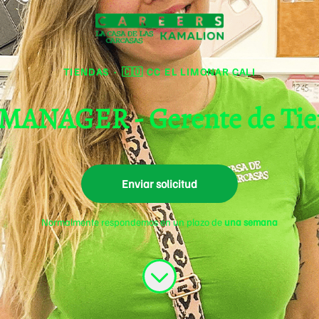
TIENDAS
·
🇨🇴 CC EL LIMONAR CALI
ANAGER - Gerente de Tie
Enviar solicitud
Normalmente respondemos en un plazo de
una semana