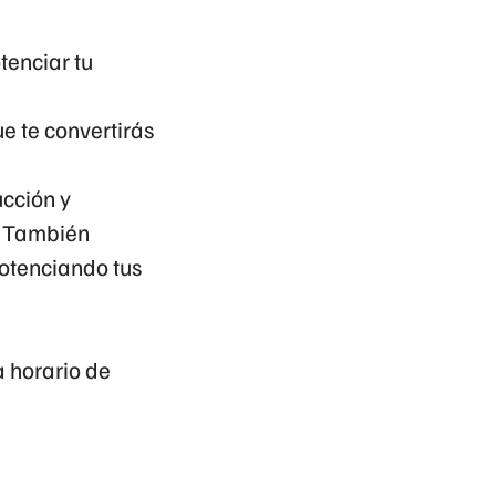
enciar tu
e te convertirás
cción y
. También
otenciando tus
 horario de