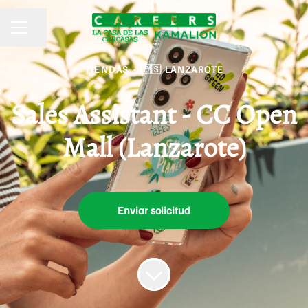
Compartir página
MENÚ DE EMPLEO
TIENDAS
·
🇪🇸 LANZAROTE
Sales Assistant - CC Open
Mall (Lanzarote)
Enviar solicitud