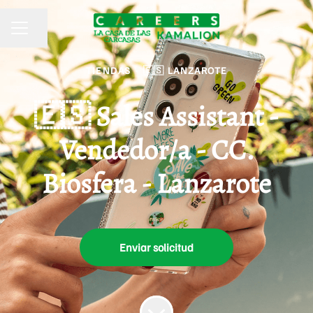
Compartir página
MENÚ DE EMPLEO
TIENDAS
·
🇪🇸 LANZAROTE
🇪🇸 Sales Assistant -
Vendedor/a - CC.
Biosfera - Lanzarote
Enviar solicitud