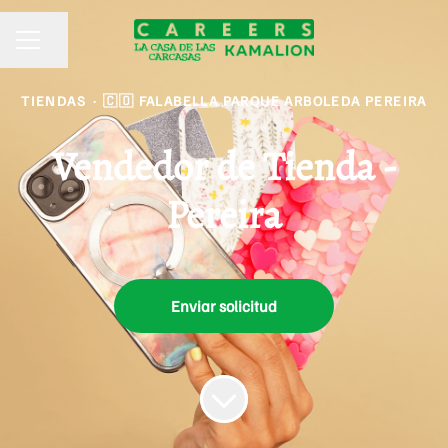
Compartir página
MENÚ DE EMPLEO
TIENDAS
·
🇨🇴 FALABELLA PARQUE ARBOLEDA PEREIRA
Vendedor de Tienda -
Pereira
Enviar solicitud