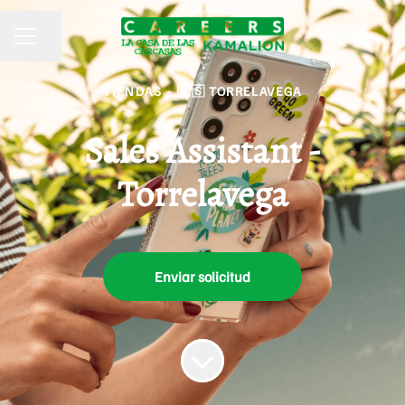
Compartir página
MENÚ DE EMPLEO
TIENDAS
·
🇪🇸 TORRELAVEGA
Sales Assistant -
Torrelavega
Enviar solicitud