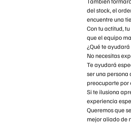
También formarás
del stock, el ord
encuentre una ti
Con tu actitud, t
que el equipo ma
¿Qué te ayudará 
No necesitas expe
Te ayudará espec
ser una persona d
preocuparte por 
Si te ilusiona ap
experiencia espe
Queremos que se
mejor aliado de n