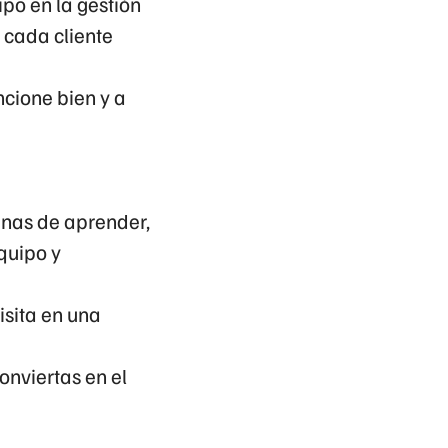
po en la gestión
e cada cliente
ncione bien y a
anas de aprender,
quipo y
isita en una
nviertas en el