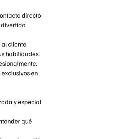
ontacto directo
 divertido.
l cliente.
us habilidades.
esionalmente.
 exclusivos en
zada y especial
entender qué