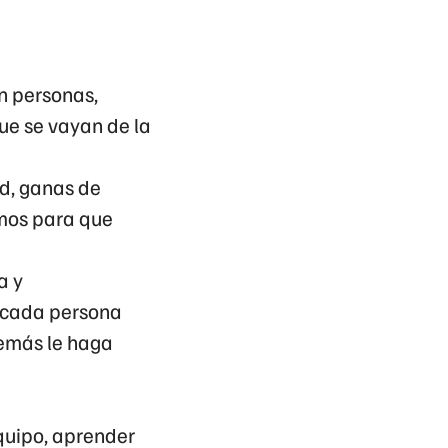
n personas,
ue se vayan de la
ud, ganas de
emos para que
a y
e cada persona
demás le haga
equipo, aprender