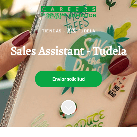
TIENDAS
·
🇪🇸 TUDELA
Sales Assistant - Tudela
Enviar solicitud