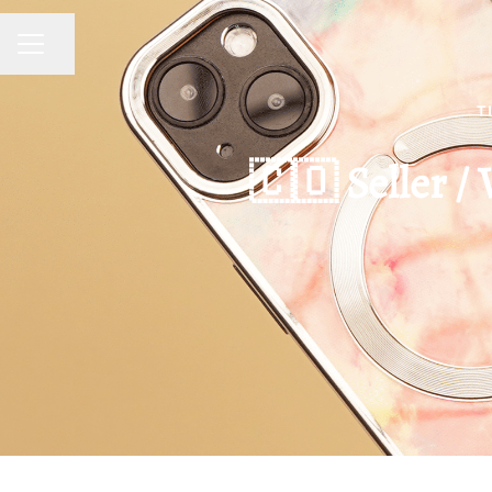
Compartir página
MENÚ DE EMPLEO
T
🇨🇴 Seller /