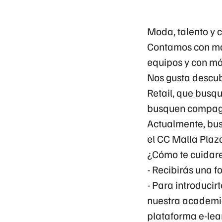
Moda, talento y 
Contamos con má
equipos y con má
Nos gusta descub
Retail, que busq
busquen compagin
Actualmente, bus
el
CC Malla Plaz
¿Cómo te cuidare
- Recibirás una 
- Para introduci
nuestra academia
plataforma e-lea