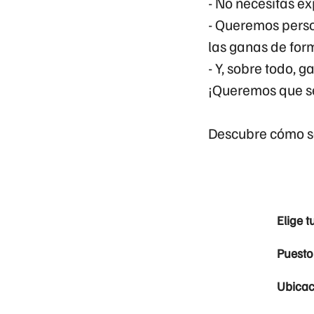
- No necesitas ex
- Queremos perso
las ganas de for
- Y, sobre todo, g
¡Queremos que se
Descubre cómo se
Elige t
Puesto
Ubicac