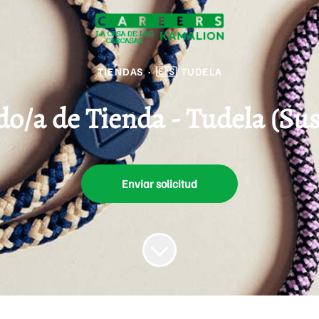
TIENDAS
·
🇪🇸 TUDELA
o/a de Tienda - Tudela (Sus
Enviar solicitud