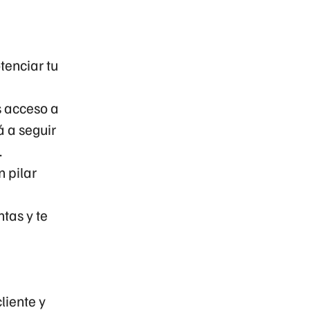
enciar tu
s acceso a
 a seguir
.
n pilar
tas y te
liente y