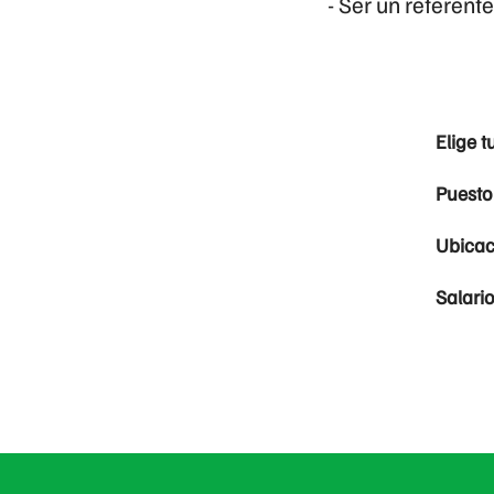
- Ser un referent
Elige t
Puesto
Ubicac
Salari