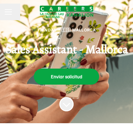
Compartir página
MENÚ DE EMPLEO
TIENDAS
·
🇪🇸 MALLORCA
Sales Assistant - Mallorca
Enviar solicitud