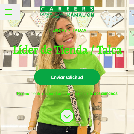
Compartir página
MENÚ DE EMPLEO
TIENDAS
·
TALCA
Líder de Tienda / Talca
Enviar solicitud
Normalmente respondemos en un plazo de
dos semanas