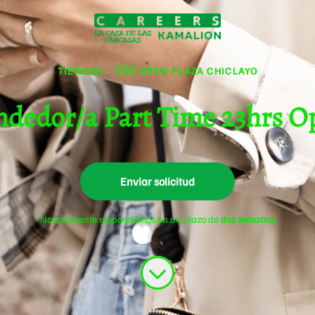
TIENDAS
·
🇵🇪 OPEN PLAZA CHICLAYO
endedor/a Part Time 23hrs O
Enviar solicitud
Normalmente respondemos en un plazo de
dos semanas