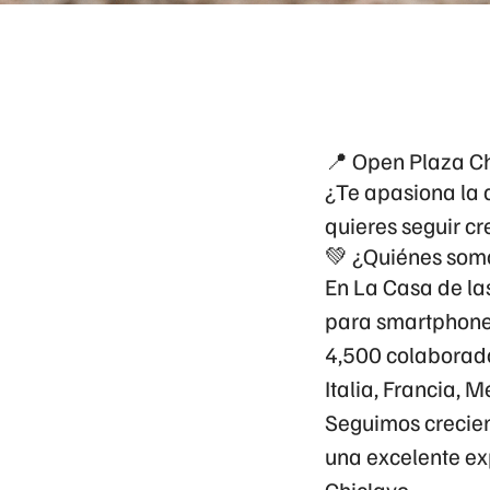
📍 Open Plaza C
¿Te apasiona la a
quieres seguir c
💚 ¿Quiénes som
En
La Casa de la
para smartphone
4,500 colaborad
Italia, Francia, 
Seguimos crecien
una excelente exp
Chiclayo
.