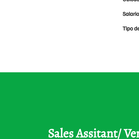
Salari
Tipo d
Sales Assitant/ V