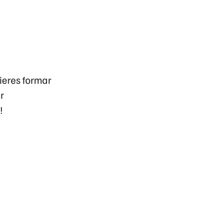
uieres formar
r
!