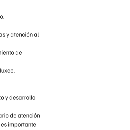
o.
s y atención al
miento de
luxee.
o y desarrollo
rario de atención
e es importante