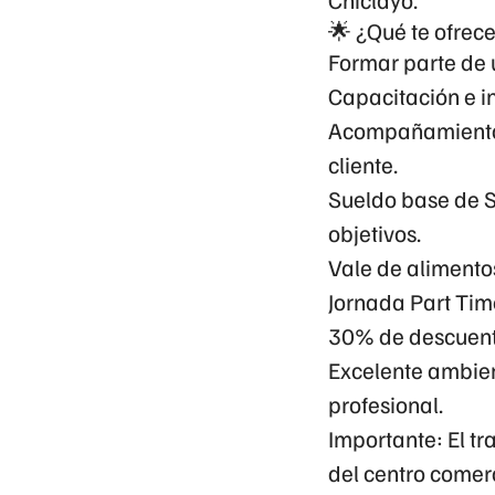
🌟 ¿Qué te ofre
Formar parte de 
Capacitación e i
Acompañamiento c
cliente.
Sueldo base de S
objetivos.
Vale de alimentos
Jornada
Part Tim
30% de descuen
Excelente ambien
profesional.
Importante:
El tr
del centro comerc