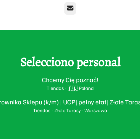
Correo electrónico
Selecciono personal
Chcemy Cię poznać!
Tiendas
·
🇵🇱 Poland
rownika Sklepu (k/m) | UOP| pełny etat| Złote Tar
Tiendas
·
Złote Tarasy - Warszawa